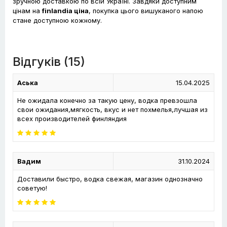
зручною доставкою по всій Україні. Завдяки доступним
цінам на
finlandia ціна
, покупка цього вишуканого напою
стане доступною кожному.
Відгуків (15)
Аська
15.04.2025
Не ожидала конечно за такую цену, водка превзошла
свои ожидания,мягкость, вкус и нет похмелья,лучшая из
всех производителей финляндия
Вадим
31.10.2024
Доставили быстро, водка свежая, магазин однозначно
советую!