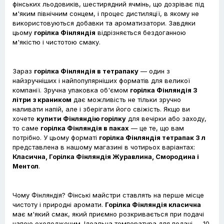
фінських льодовиків, шестирядний ячмінь, що дозріває під
м'яким північним сонцем, і процес дистиляції, в якому не
використовуються добавки та ароматизатори. Завдяки
цьому
горілка Фінляндія
відрізняється бездоганною
м'якістю і чистотою смаку.
Зараз
горілка Фінляндія в тетрапаку
— один з
найзручніших і найпопулярніших форматів для великої
компанії. Зручна упаковка об'ємом
горілка Фінляндія 3
літри з краником
дає можливість не тільки зручно
наливати напій, але і зберігати його свіжість. Якщо ви
хочете
купити Фінляндію горілку
для вечірки або заходу,
то саме
горілка Фінляндія в паках
— це те, що вам
потрібно. У цьому форматі
горілка Фінляндія тетрапак 3 л
представлена в нашому магазині в чотирьох варіантах:
Класична, Горілка Фінляндія Журавлина, Смородина і
Ментол
.
Чому Фінляндія? Фінські майстри ставлять на перше місце
чистоту і природні аромати.
Горілка Фінляндія класична
має м'який смак, який приємно розкривається при подачі
напою охолодженим. Ідеальна температура для подачі — 10