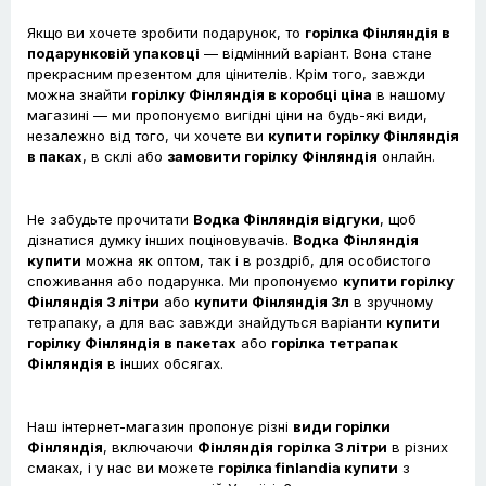
Якщо ви хочете зробити подарунок, то
горілка Фінляндія в
подарунковій упаковці
— відмінний варіант. Вона стане
прекрасним презентом для цінителів. Крім того, завжди
можна знайти
горілку Фінляндія в коробці ціна
в нашому
магазині — ми пропонуємо вигідні ціни на будь-які види,
незалежно від того, чи хочете ви
купити горілку Фінляндія
в паках
, в склі або
замовити горілку Фінляндія
онлайн.
Не забудьте прочитати
Водка Фінляндія відгуки
, щоб
дізнатися думку інших поціновувачів.
Водка Фінляндія
купити
можна як оптом, так і в роздріб, для особистого
споживання або подарунка. Ми пропонуємо
купити горілку
Фінляндія 3 літри
або
купити Фінляндія 3л
в зручному
тетрапаку, а для вас завжди знайдуться варіанти
купити
горілку Фінляндія в пакетах
або
горілка тетрапак
Фінляндія
в інших обсягах.
Наш інтернет-магазин пропонує різні
види горілки
Фінляндія
, включаючи
Фінляндія горілка 3 літри
в різних
смаках, і у нас ви можете
горілка finlandia купити
з