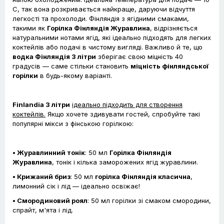
С, так вона розкривається найкраще, даруючи відчуття
легкості та прохолоди. Фінляндія з ягідними смаками,
такими як
Горілка Фінляндія Журавлина
, відрізняється
натуральними нотами ягід, які ідеально підходять для легких
коктейлів або подачі в чистому вигляді. Важливо й те, що
водка Фінляндія 3 літри
зберігає свою міцність 40
градусів — саме стільки становить
міцність фінляндської
горілки
в будь-якому варіанті.
Finlandia 3 літри
ідеально підходить для створення
коктейлів.
Якщо хочете здивувати гостей, спробуйте такі
популярні мікси з фінською горілкою:
• Журавлинний тонік
: 50 мл
Горілка Фінляндія
Журавлина
, тонік і кілька заморожених ягід журавлини.
• Крижаний бриз
: 50 мл
горілка Фінляндія класична
,
лимонний сік і лід — ідеально освіжає!
• Смородиновий роял
: 50 мл горілки зі смаком смородини,
спрайт, м'ята і лід.