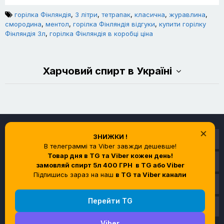
горілка Фінляндія
,
3 літри
,
тетрапак
,
класична
,
журавлина
,
смородина
,
ментол
,
горілка Фінляндія відгуки
,
купити горілку
Фінляндія 3л
,
горілка Фінляндія в коробці ціна
Харчовий спирт в Україні
×
ЗНИЖКИ !
Інформація
В телеграммі та Viber завжди дешевше!
Товар дня в TG та Viber кожен день!
Служба підтримки
замовляй спирт 5л 400 ГРН
в TG або Viber
Підпишись зараз на наш
в TG та Viber канали
Особистий кабінет
Перейти TG
Контакти
Viber