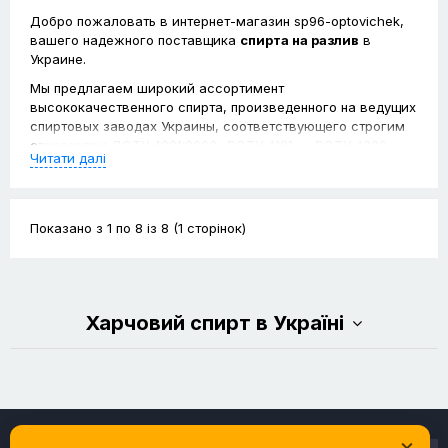
Добро пожаловать в интернет-магазин sp96-optovichek,
вашего надежного поставщика
спирта на разлив
в
Украине.
Мы предлагаем широкий ассортимент
высококачественного спирта, произведенного на ведущих
спиртовых заводах Украины, соответствующего строгим
стандартам ДСТУ 4221:2003, ДСТУ 4181, и ДСТУ 4222.
Читати далі
Наш ассортимент включает в себя зерновой спирт
премиум класса, изготовленный из лучших сортов зерна.
Показано з 1 по 8 із 8 (1 сторінок)
Мы предлагаем удобные форматы покупки – как
купить
спирт оптом
, так и
купить спирт розница
, обеспечивая
потребности каждого клиента.
В нашем ассортименте вы найдете
5 литров спирта
Харчовий спирт в Україні
купить
и
спирт этиловый 10 л купить
, упакованные в
пищевую ПЭТ-тару для удобства транспортировки и
хранения.
Ищете что-то особенное?
×